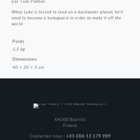
par Tom Palmer.
When Luke is forced to land on a backwater planet, he’ll
need to become a bodyguard in order to make it off the
world
Poids
1,5 kg
Dimensions
40 × 30 × 3 cm
64200 Biarritz
France
Contactez-nous :
+33 (0)6 13 179 989