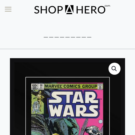
_________