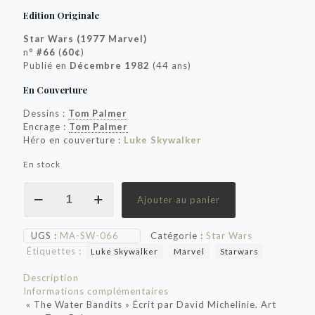
Edition Originale
Star Wars (1977 Marvel)
n°
#66
(
60¢
)
Publié en
Décembre 1982
(44 ans)
En Couverture
Dessins :
Tom Palmer
Encrage :
Tom Palmer
Héro en couverture :
Luke Skywalker
En stock
quantité
Ajouter au panier
de
Star
Wars
UGS :
MA-SW-066
Catégorie :
Star Wars
"The
Étiquettes :
Luke Skywalker
Marvel
Starwars
Water
Bandits"
Description
Informations complémentaires
« The Water Bandits » Écrit par David Michelinie. Art