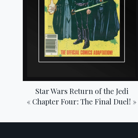
Star Wars Return of the Jedi
« Chapter Four: The Final Duel! »