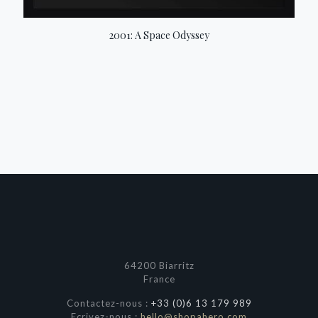
2001: A Space Odyssey
64200 Biarritz
France
Contactez-nous :
+33 (0)6 13 179 989
Ecrivez-nous :
hello@shopahero.com