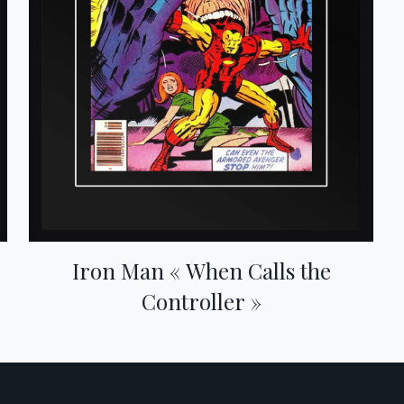
Iron Man « When Calls the
Controller »