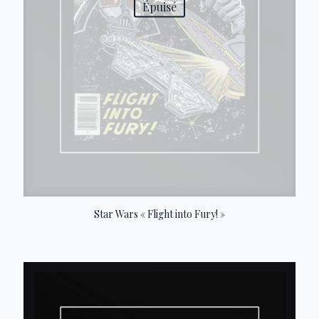
Épuisé
Star Wars « Flight into Fury! »