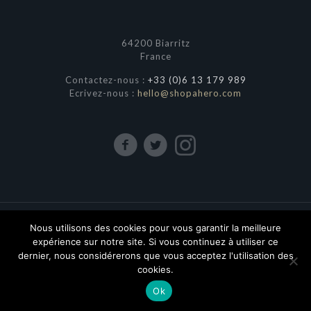
64200 Biarritz
France
Contactez-nous :
+33 (0)6 13 179 989
Ecrivez-nous :
hello@shopahero.com
Nous utilisons des cookies pour vous garantir la meilleure
© 2018-2025 shopahero.com. All Rights Reserved.
expérience sur notre site. Si vous continuez à utiliser ce
Concept by
shopdeluxe.fr
dernier, nous considérerons que vous acceptez l'utilisation des
cookies.
Ok